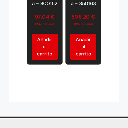
a – 800152
a – 850163
97,04
€
508,20
€
(IVA incluido)
(IVA incluido)
Añadir
Añadir
al
al
carrito
carrito