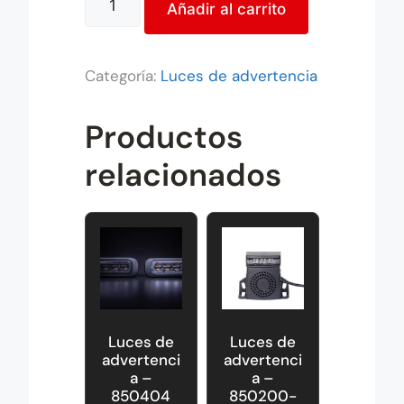
Añadir al carrito
l
t
e
Categoría:
Luces de advertencia
r
n
Productos
a
t
relacionados
i
v
e
:
Luces de
Luces de
advertenci
advertenci
a –
a –
850404
850200-