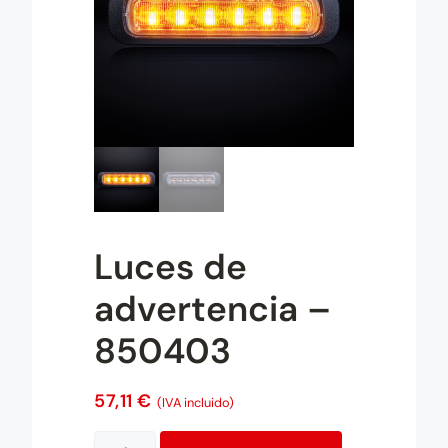
Luces de
advertencia –
850403
57,11
€
(IVA incluido)
A