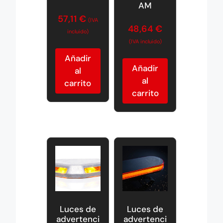
AM
57,11
€
(IVA
48,64
€
incluido)
(IVA incluido)
Añadir
Añadir
al
al
carrito
carrito
Luces de
Luces de
advertenci
advertenci